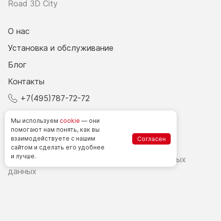
Road 3D City
О нас
Установка и обслуживание
Блог
Контакты
+7(495)787-72-72
© 2026 Все права защищены.
Мы используем
cookie
— они
помогают нам понять, как вы
взаимодействуете
с нашим
Согласен
Счетчики посетителей в РФ
сайтом
и сделать
его удобнее
и лучше.
Политика в области обработки персональных
данных
Согласие на обработку персональных данных