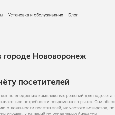
ры
Установка и обслуживание
Блог
в городe Нововоронеж
чёту посетителей
онеж
по внедрению
комплексных решений для подсчета 
тывают все потребности современного рынка. Они обе
цию
о лояльности
посетителей,
их частоте
возвратов, п
тии
ключевых решений
по управлению
бизнесом.