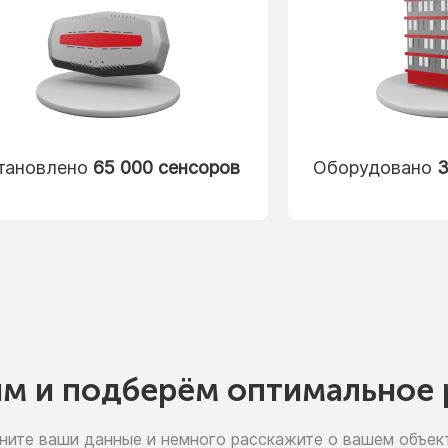
тановлено
65 000 сенсоров
Оборудовано
3
им
и подберём
оптимальное 
ните ваши данные
и немного
расскажите
о вашем
объект