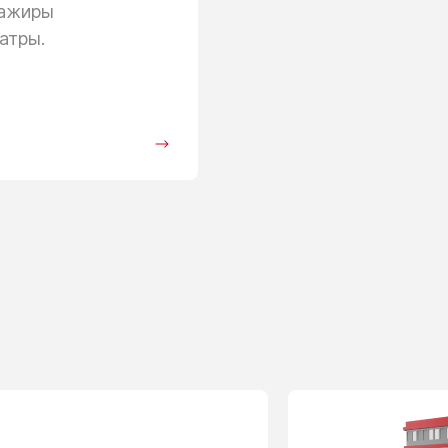
сажиры
атры.