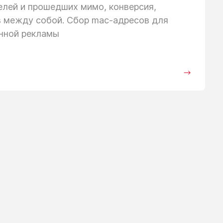
телей
и прошедших
мимо, конверсия,
в между собой. Сбор mac-адресов для
анной рекламы