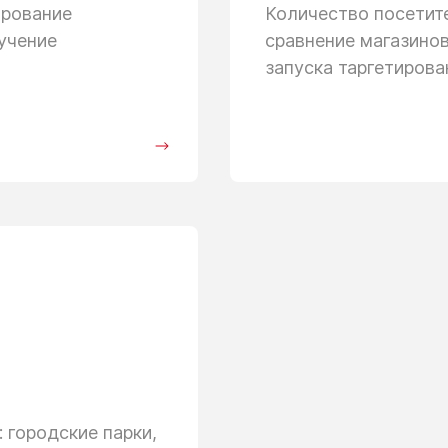
ирование
Количество посети
учение
сравнение магазино
запуска таргетиров
 городские парки,