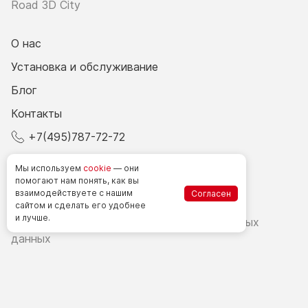
Road 3D City
О нас
Установка и обслуживание
Блог
Контакты
+7(495)787-72-72
© 2026 Все права защищены.
Мы используем
cookie
— они
помогают нам понять, как вы
взаимодействуете
с нашим
Согласен
Счетчики посетителей в РФ
сайтом
и сделать
его удобнее
и лучше.
Политика в области обработки персональных
данных
Согласие на обработку персональных данных