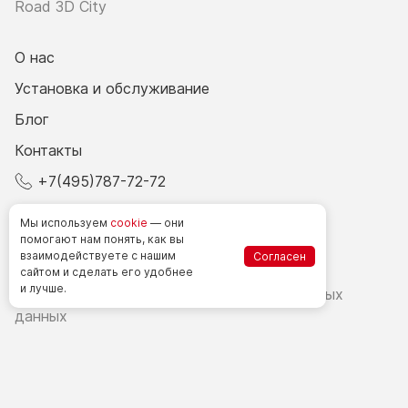
Road 3D City
О нас
Установка и обслуживание
Блог
Контакты
+7(495)787-72-72
© 2026 Все права защищены.
Мы используем
cookie
— они
помогают нам понять, как вы
взаимодействуете
с нашим
Согласен
Счетчики посетителей в РФ
сайтом
и сделать
его удобнее
и лучше.
Политика в области обработки персональных
данных
Согласие на обработку персональных данных