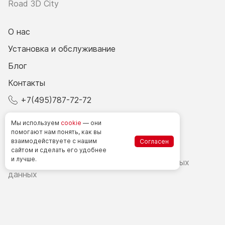
Road 3D City
О нас
Установка и обслуживание
Блог
Контакты
+7(495)787-72-72
© 2026 Все права защищены.
Мы используем
cookie
— они
помогают нам понять, как вы
взаимодействуете
с нашим
Согласен
Счетчики посетителей в РФ
сайтом
и сделать
его удобнее
и лучше.
Политика в области обработки персональных
данных
Согласие на обработку персональных данных