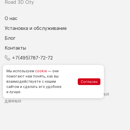
Road 3D City
О нас
Установка и обслуживание
Блог
Контакты
+7(495)787-72-72
© 2026 Все права защищены.
Мы используем
cookie
— они
помогают нам понять, как вы
взаимодействуете
с нашим
Согласен
Счетчики посетителей в РФ
сайтом
и сделать
его удобнее
и лучше.
Политика в области обработки персональных
данных
Согласие на обработку персональных данных