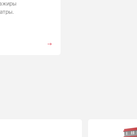
сажиры
атры.