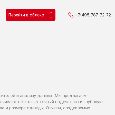
Перейти в облако
+7(495)787-72-72
тителей
и анализу
данных!
Мы предлагаем
спечивают
не только
точный подсчет,
но и глубокую
оле
и размере
одежды. Отчеты, создаваемые