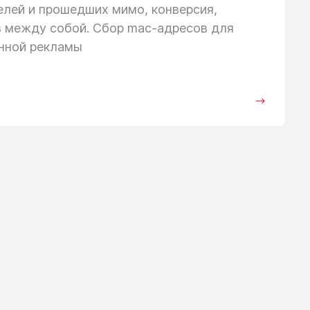
телей
и прошедших
мимо, конверсия,
в между собой. Сбор mac-адресов для
анной рекламы