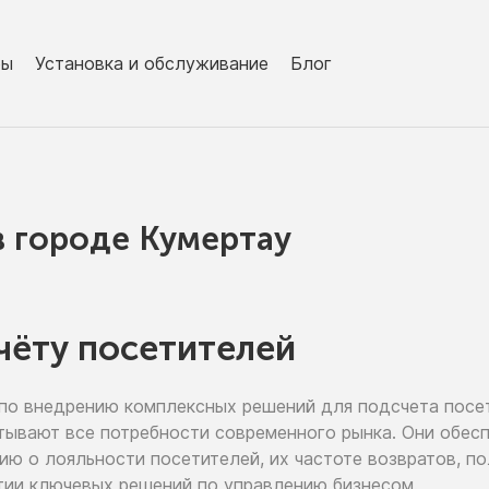
ры
Установка и обслуживание
Блог
в городe Кумертау
чёту посетителей
по внедрению
комплексных решений для подсчета посе
тывают все потребности современного рынка. Они обе
цию
о лояльности
посетителей,
их частоте
возвратов, п
тии
ключевых решений
по управлению
бизнесом.