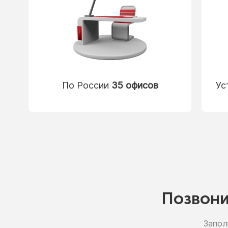
По России
35 офисов
Ус
Позвон
Запол