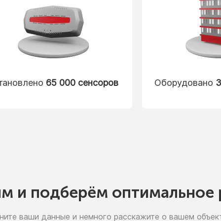
тановлено
65 000 сенсоров
Оборудовано
3
им
и подберём
оптимальное 
ните ваши данные
и немного
расскажите
о вашем
объект