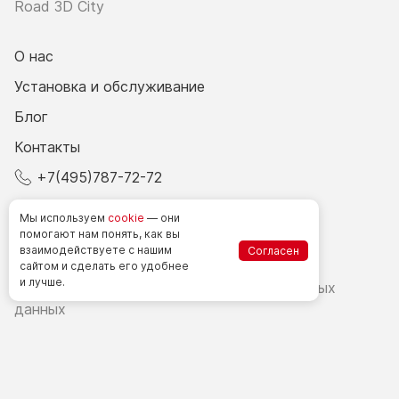
Road 3D City
О нас
Установка и обслуживание
Блог
Контакты
+7(495)787-72-72
© 2026 Все права защищены.
Мы используем
cookie
— они
помогают нам понять, как вы
взаимодействуете
с нашим
Согласен
Счетчики посетителей в РФ
сайтом
и сделать
его удобнее
и лучше.
Политика в области обработки персональных
данных
Согласие на обработку персональных данных