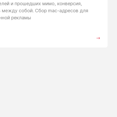
телей
и прошедших
мимо, конверсия,
в между собой. Сбор mac-адресов для
анной рекламы