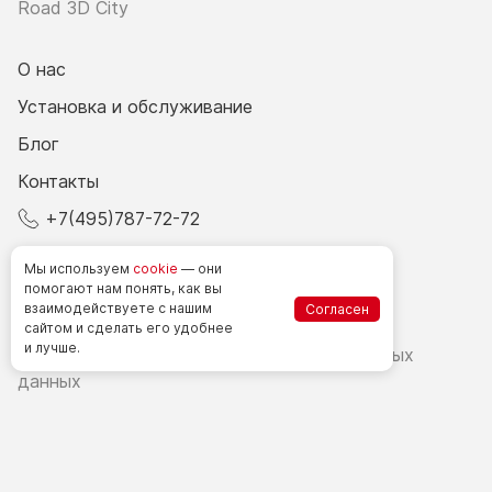
Road 3D City
О нас
Установка и обслуживание
Блог
Контакты
+7(495)787-72-72
© 2026 Все права защищены.
Мы используем
cookie
— они
помогают нам понять, как вы
взаимодействуете
с нашим
Согласен
Счетчики посетителей в РФ
сайтом
и сделать
его удобнее
и лучше.
Политика в области обработки персональных
данных
Согласие на обработку персональных данных