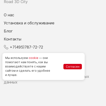
Road 3D City
О нас
Установка и обслуживание
Блог
Контакты
+7(495)787-72-72
© 2026 Все права защищены.
Мы используем
cookie
— они
помогают нам понять, как вы
взаимодействуете
с нашим
Согласен
Счетчики посетителей в РФ
сайтом
и сделать
его удобнее
и лучше.
Политика в области обработки персональных
данных
Согласие на обработку персональных данных