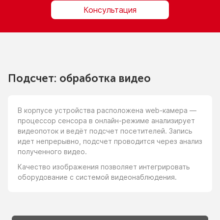
Консультация
Видеосенсор Rstat Real-2D Pro для непрерывного
точного подсчета, сбора mac-адресов, интеграции с
Подсчет: обработка видео
системой видеонаблюдения и построения карты
помещений - купить Rstat
В корпусе устройства расположена
web-камера
—
процессор сенсора
в онлайн-режиме
анализирует
видеопоток
и ведёт
подсчет посетителей. Запись
идет непрерывно, подсчет проводится через анализ
полученного видео.
Качество изображения позволяет интегрировать
оборудование
с системой
видеонаблюдения.