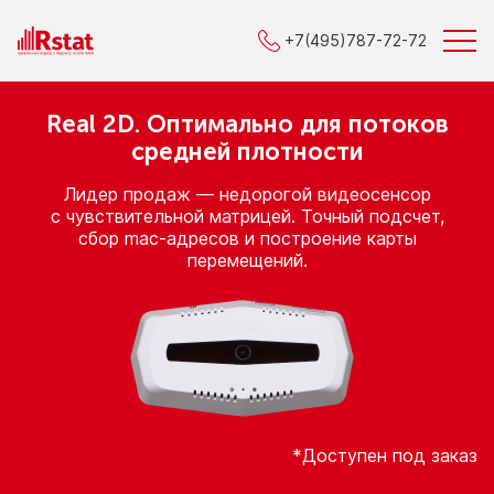
+7(495)787-72-72
RSTAT
Счетчик посетителей Real-2D
Real 2D. Оптимально
для потоков
средней плотности
Лидер продаж — недорогой видеосенсор
с чувствительной
матрицей. Точный подсчет,
сбор
mac-адресов
и построение
карты
перемещений.
*Доступен под заказ