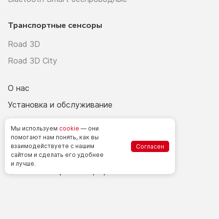
Транспортные сенсоры
Road 3D
Road 3D City
О нас
Установка и обслуживание
Блог
Мы используем
cookie
— они
Контакты
помогают нам понять, как вы
взаимодействуете
с нашим
Согласен
+7(495)787-72-72
сайтом
и сделать
его удобнее
и лучше.
© 2026 Все права защищены.
Счетчики посетителей в РФ
Политика в области обработки персональных