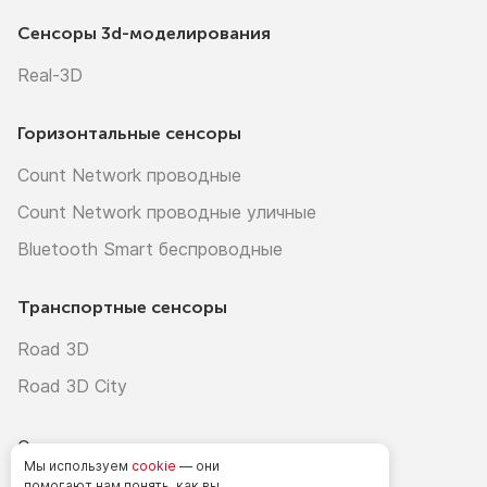
Сенсоры
3d-моделирования
Real-3D
Горизонтальные сенсоры
Count Network проводные
Count Network проводные уличные
Bluetooth Smart беспроводные
Транспортные сенсоры
Road 3D
Road 3D City
О нас
Мы используем
cookie
— они
Установка и обслуживание
помогают нам понять, как вы